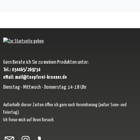
Gern Berate ich Sie zu meinen Produkten unter:
Tel.: 034465/269734
eMail: mail@toepferei-kroener.de
Dienstag - Mittwoch - Donnerstag: 14-18 Uhr
Außerhalb dieser Zeiten öffne ich gern nach Vereinbarung (außer Sonn- und
Feiertag).
Ich freue mich auf Ihren Besuch.
Besuche uns auf Facebook – öffnet in neuem Tab (externer Link)
Schau auf Instagram vorbei – öffnet in neuem Tab (externer Link)
Lass dich auf Pinterest inspirieren – öffnet in neuem Tab (exter
Folge uns auf X – öffnet in neuem Tab (externer Link)