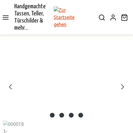
Handgemachte
alt springen
Tassen, Teller,
Wa
Türschilder &
mehr...
Bildergalerie überspringen