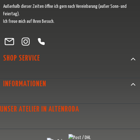
Außerhalb dieser Zeiten öffne ich gern nach Vereinbarung (außer Sonn- und
Feiertag).
Ich freue mich auf Ihren Besuch.
Besuche uns auf Facebook – öffnet in neuem Tab (externer Link)
Schau auf Instagram vorbei – öffnet in neuem Tab (externer Link)
Lass dich auf Pinterest inspirieren – öffnet in neuem Tab (exter
Folge uns auf X – öffnet in neuem Tab (externer Link)
SHOP SERVICE
INFORMATIONEN
UNSER ATELIER IN ALTENRODA