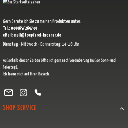
Gern Berate ich Sie zu meinen Produkten unter:
Tel.: 034465/269734
eMail: mail@toepferei-kroener.de
Dienstag - Mittwoch - Donnerstag: 14-18 Uhr
Außerhalb dieser Zeiten öffne ich gern nach Vereinbarung (außer Sonn- und
Feiertag).
Ich freue mich auf Ihren Besuch.
Besuche uns auf Facebook – öffnet in neuem Tab (externer Link)
Schau auf Instagram vorbei – öffnet in neuem Tab (externer Link)
Lass dich auf Pinterest inspirieren – öffnet in neuem Tab (exter
Folge uns auf X – öffnet in neuem Tab (externer Link)
SHOP SERVICE