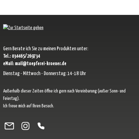
Gern Berate ich Sie zu meinen Produkten unter:
Tel.: 034465/269734
eMail: mail@toepferei-kroener.de
Dienstag - Mittwoch - Donnerstag: 14-18 Uhr
Außerhalb dieser Zeiten öffne ich gern nach Vereinbarung (außer Sonn- und
Feiertag).
Ich freue mich auf Ihren Besuch.
Besuche uns auf Facebook – öffnet in neuem Tab (externer Link)
Schau auf Instagram vorbei – öffnet in neuem Tab (externer Link)
Lass dich auf Pinterest inspirieren – öffnet in neuem Tab (exter
Folge uns auf X – öffnet in neuem Tab (externer Link)