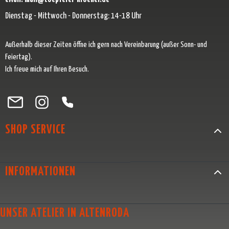
Dienstag - Mittwoch - Donnerstag: 14-18 Uhr
Außerhalb dieser Zeiten öffne ich gern nach Vereinbarung (außer Sonn- und
Feiertag).
Ich freue mich auf Ihren Besuch.
Besuche uns auf Facebook – öffnet in neuem Tab (externer Link)
Schau auf Instagram vorbei – öffnet in neuem Tab (externer Link)
Lass dich auf Pinterest inspirieren – öffnet in neuem Tab (exter
Folge uns auf X – öffnet in neuem Tab (externer Link)
SHOP SERVICE
INFORMATIONEN
UNSER ATELIER IN ALTENRODA