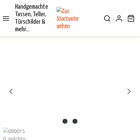
Handgemachte
alt springen
Tassen, Teller,
Wa
Türschilder &
mehr...
Bildergalerie überspringen