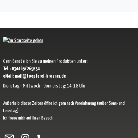
Gern Berate ich Sie zu meinen Produkten unter:
Tel.: 034465/269734
eMail: mail@toepferei-kroener.de
Dienstag - Mittwoch - Donnerstag: 14-18 Uhr
Außerhalb dieser Zeiten öffne ich gern nach Vereinbarung (außer Sonn- und
Feiertag).
Ich freue mich auf Ihren Besuch.
Besuche uns auf Facebook – öffnet in neuem Tab (externer Link)
Schau auf Instagram vorbei – öffnet in neuem Tab (externer Link)
Lass dich auf Pinterest inspirieren – öffnet in neuem Tab (exter
Folge uns auf X – öffnet in neuem Tab (externer Link)