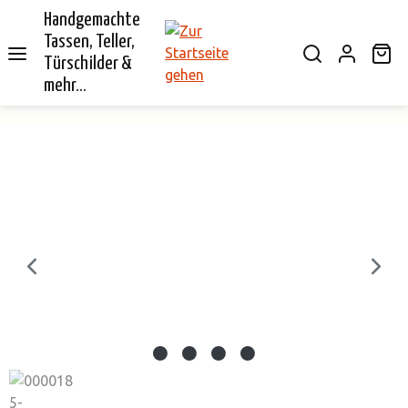
Handgemachte
alt springen
Tassen, Teller,
Wa
Türschilder &
mehr...
Bildergalerie überspringen