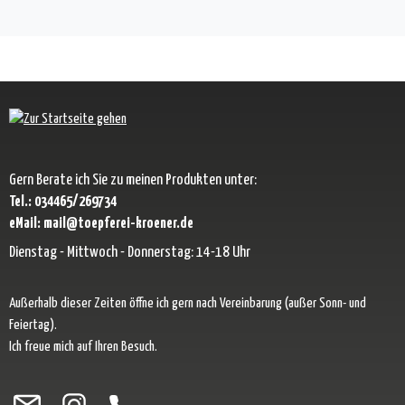
Gern Berate ich Sie zu meinen Produkten unter:
Tel.: 034465/269734
eMail: mail@toepferei-kroener.de
Dienstag - Mittwoch - Donnerstag: 14-18 Uhr
Außerhalb dieser Zeiten öffne ich gern nach Vereinbarung (außer Sonn- und
Feiertag).
Ich freue mich auf Ihren Besuch.
Besuche uns auf Facebook – öffnet in neuem Tab (externer Link)
Schau auf Instagram vorbei – öffnet in neuem Tab (externer Link)
Lass dich auf Pinterest inspirieren – öffnet in neuem Tab (exter
Folge uns auf X – öffnet in neuem Tab (externer Link)