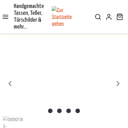
Handgemachte
alt springen
Tassen, Teller,
Wa
Türschilder &
mehr...
Bildergalerie überspringen