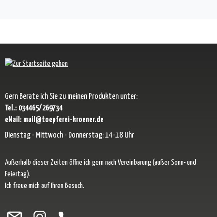
Gern Berate ich Sie zu meinen Produkten unter:
Tel.: 034465/269734
eMail: mail@toepferei-kroener.de
Dienstag - Mittwoch - Donnerstag: 14-18 Uhr
Außerhalb dieser Zeiten öffne ich gern nach Vereinbarung (außer Sonn- und
Feiertag).
Ich freue mich auf Ihren Besuch.
Besuche uns auf Facebook – öffnet in neuem Tab (externer Link)
Schau auf Instagram vorbei – öffnet in neuem Tab (externer Link)
Lass dich auf Pinterest inspirieren – öffnet in neuem Tab (exter
Folge uns auf X – öffnet in neuem Tab (externer Link)