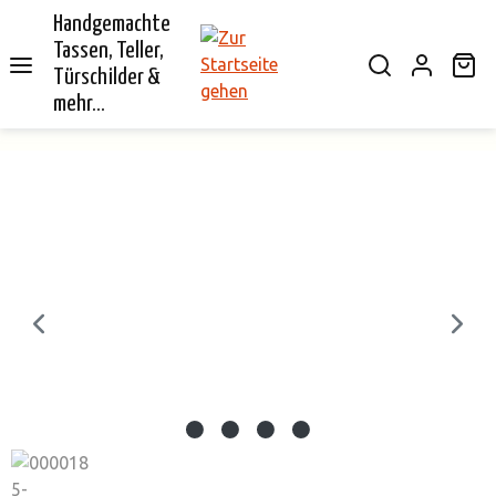
Handgemachte
alt springen
Tassen, Teller,
Wa
Türschilder &
mehr...
Bildergalerie überspringen