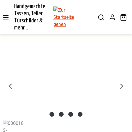
Handgemachte
alt springen
Tassen, Teller,
Wa
Türschilder &
mehr...
Bildergalerie überspringen