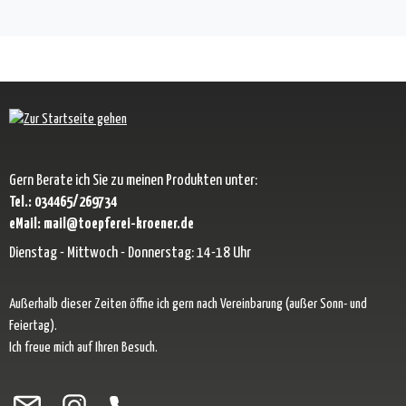
Gern Berate ich Sie zu meinen Produkten unter:
Tel.: 034465/269734
eMail: mail@toepferei-kroener.de
Dienstag - Mittwoch - Donnerstag: 14-18 Uhr
Außerhalb dieser Zeiten öffne ich gern nach Vereinbarung (außer Sonn- und
Feiertag).
Ich freue mich auf Ihren Besuch.
Besuche uns auf Facebook – öffnet in neuem Tab (externer Link)
Schau auf Instagram vorbei – öffnet in neuem Tab (externer Link)
Lass dich auf Pinterest inspirieren – öffnet in neuem Tab (exter
Folge uns auf X – öffnet in neuem Tab (externer Link)