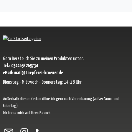
Gern Berate ich Sie zu meinen Produkten unter:
Tel.: 034465/269734
eMail: mail@toepferei-kroener.de
Dienstag - Mittwoch - Donnerstag: 14-18 Uhr
Außerhalb dieser Zeiten öffne ich gern nach Vereinbarung (außer Sonn- und
Feiertag).
Ich freue mich auf Ihren Besuch.
Besuche uns auf Facebook – öffnet in neuem Tab (externer Link)
Schau auf Instagram vorbei – öffnet in neuem Tab (externer Link)
Lass dich auf Pinterest inspirieren – öffnet in neuem Tab (exter
Folge uns auf X – öffnet in neuem Tab (externer Link)