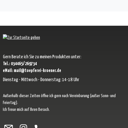
Gern Berate ich Sie zu meinen Produkten unter:
Tel.: 034465/269734
eMail: mail@toepferei-kroener.de
Dienstag - Mittwoch - Donnerstag: 14-18 Uhr
Außerhalb dieser Zeiten öffne ich gern nach Vereinbarung (außer Sonn- und
Feiertag).
Ich freue mich auf Ihren Besuch.
Besuche uns auf Facebook – öffnet in neuem Tab (externer Link)
Schau auf Instagram vorbei – öffnet in neuem Tab (externer Link)
Lass dich auf Pinterest inspirieren – öffnet in neuem Tab (exter
Folge uns auf X – öffnet in neuem Tab (externer Link)