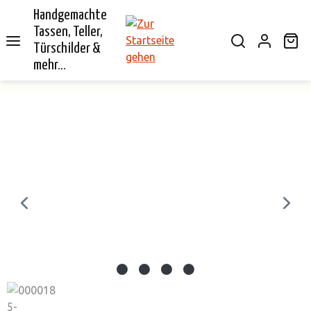
Handgemachte
alt springen
Tassen, Teller,
Wa
Türschilder &
mehr...
Bildergalerie überspringen