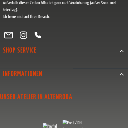
Außerhalb dieser Zeiten öffne ich gern nach Vereinbarung (außer Sonn- und
Feiertag).
Ich freue mich auf Ihren Besuch.
Besuche uns auf Facebook – öffnet in neuem Tab (externer Link)
Schau auf Instagram vorbei – öffnet in neuem Tab (externer Link)
Lass dich auf Pinterest inspirieren – öffnet in neuem Tab (exter
Folge uns auf X – öffnet in neuem Tab (externer Link)
SHOP SERVICE
INFORMATIONEN
UNSER ATELIER IN ALTENRODA