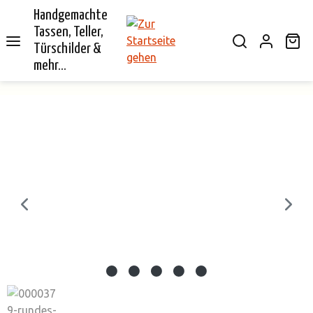
Handgemachte
alt springen
Tassen, Teller,
Wa
Türschilder &
mehr...
Bildergalerie überspringen