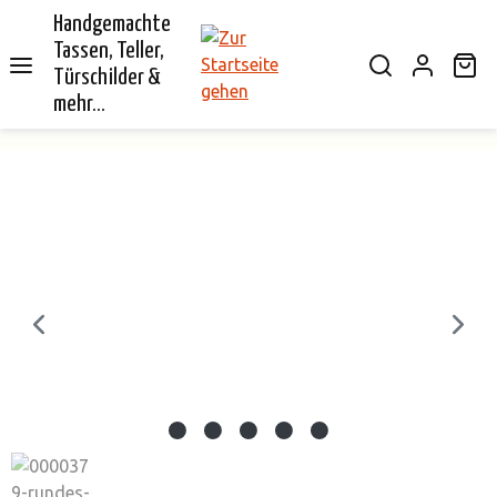
Handgemachte
alt springen
Tassen, Teller,
Wa
Türschilder &
mehr...
Bildergalerie überspringen