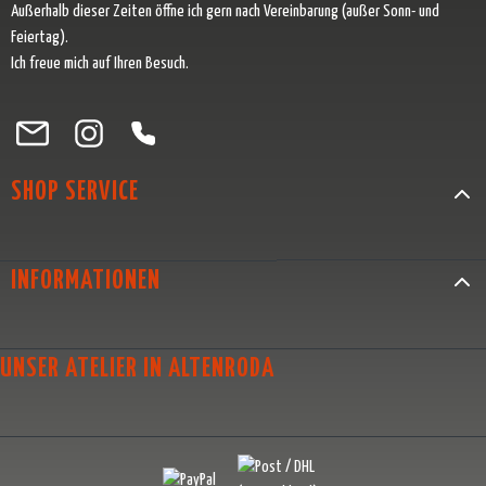
Außerhalb dieser Zeiten öffne ich gern nach Vereinbarung (außer Sonn- und
Feiertag).
Ich freue mich auf Ihren Besuch.
Besuche uns auf Facebook – öffnet in neuem Tab (externer Link)
Schau auf Instagram vorbei – öffnet in neuem Tab (externer Link)
Lass dich auf Pinterest inspirieren – öffnet in neuem Tab (exter
Folge uns auf X – öffnet in neuem Tab (externer Link)
SHOP SERVICE
INFORMATIONEN
UNSER ATELIER IN ALTENRODA