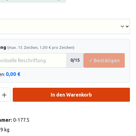
hlen
ung
(max. 15 Zeichen, 1,00 € pro Zeichen)
✓ Bestätigen
0
/15
0,00 €
en:
Anzahl: Gib den gewünschten Wert ein od
In den Warenkorb
mmer:
0-177.5
19 kg