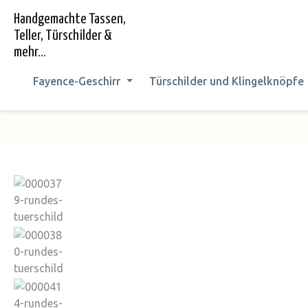
springen
Zur Hauptnavigation springen
Handgemachte Tassen,
Teller, Türschilder &
mehr...
Fayence-Geschirr
Türschilder und Klingelknöpfe
Bildergalerie überspringen