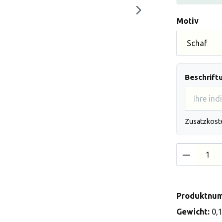
auswä
Motiv
Beschrift
Zusatzkost
Produkt 
Produktnu
Gewicht:
0,