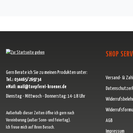
SHOP SERV
Gern Berate ich Sie zu meinen Produkten unter:
Versand- & Zah
Tel.: 034465/269734
eMail: mail@toepferei-kroener.de
Datenschutzer
Dienstag - Mittwoch - Donnerstag: 14-18 Uhr
Widerrufsbeleh
Widerrufsformu
Außerhalb dieser Zeiten öffne ich gern nach
Vereinbarung (außer Sonn- und Feiertag).
AGB
Ich freue mich auf Ihren Besuch.
Impressum