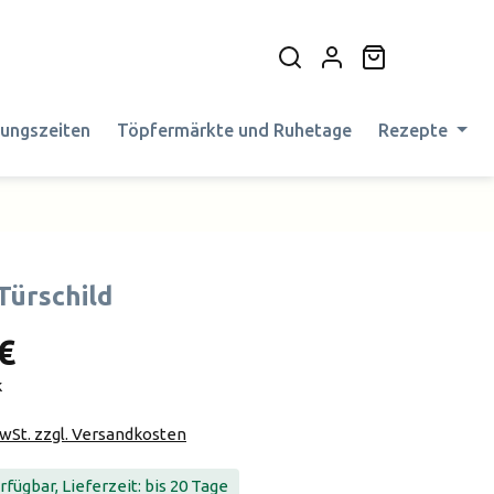
Warenkorb en
nungszeiten
Töpfermärkte und Ruhetage
Rezepte
Türschild
€
k
MwSt. zzgl. Versandkosten
fügbar, Lieferzeit: bis 20 Tage