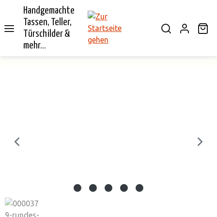
Handgemachte
alt springen
Tassen, Teller,
Wa
Türschilder &
mehr...
Bildergalerie überspringen