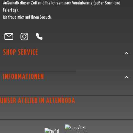
Außerhalb dieser Zeiten öffne ich gern nach Vereinbarung (außer Sonn- und
Feiertag).
Ich freue mich auf Ihren Besuch.
Besuche uns auf Facebook – öffnet in neuem Tab (externer Link)
Schau auf Instagram vorbei – öffnet in neuem Tab (externer Link)
Lass dich auf Pinterest inspirieren – öffnet in neuem Tab (exter
Folge uns auf X – öffnet in neuem Tab (externer Link)
SHOP SERVICE
INFORMATIONEN
UNSER ATELIER IN ALTENRODA