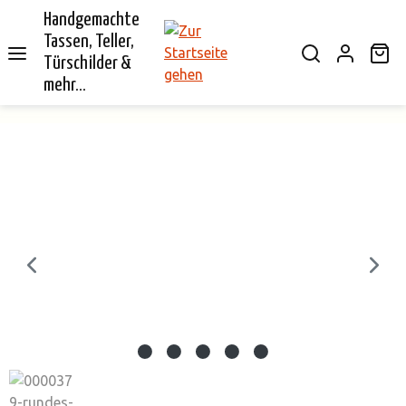
Handgemachte
alt springen
Tassen, Teller,
Wa
Türschilder &
mehr...
Bildergalerie überspringen