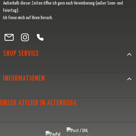
Außerhalb dieser Zeiten öffne ich gern nach Vereinbarung (außer Sonn- und
Feiertag).
Ich freue mich auf Ihren Besuch.
Besuche uns auf Facebook – öffnet in neuem Tab (externer Link)
Schau auf Instagram vorbei – öffnet in neuem Tab (externer Link)
Lass dich auf Pinterest inspirieren – öffnet in neuem Tab (exter
Folge uns auf X – öffnet in neuem Tab (externer Link)
SHOP SERVICE
INFORMATIONEN
UNSER ATELIER IN ALTENRODA