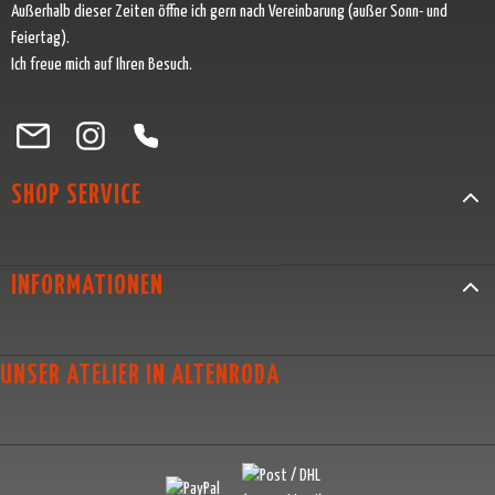
Außerhalb dieser Zeiten öffne ich gern nach Vereinbarung (außer Sonn- und
Feiertag).
Ich freue mich auf Ihren Besuch.
Besuche uns auf Facebook – öffnet in neuem Tab (externer Link)
Schau auf Instagram vorbei – öffnet in neuem Tab (externer Link)
Lass dich auf Pinterest inspirieren – öffnet in neuem Tab (exter
Folge uns auf X – öffnet in neuem Tab (externer Link)
SHOP SERVICE
INFORMATIONEN
UNSER ATELIER IN ALTENRODA