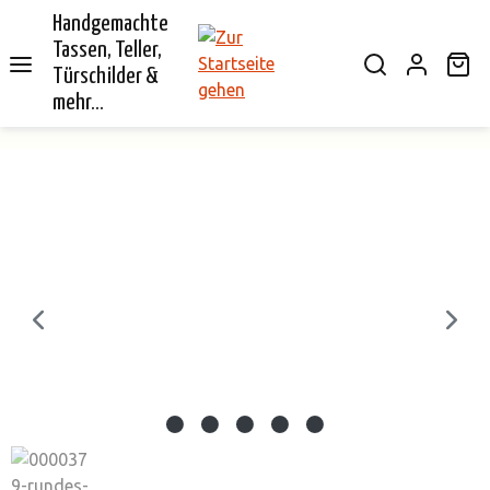
Handgemachte
alt springen
Tassen, Teller,
Wa
Türschilder &
mehr...
Bildergalerie überspringen