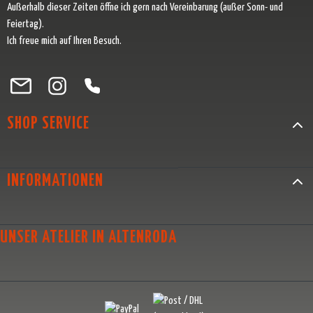
Außerhalb dieser Zeiten öffne ich gern nach Vereinbarung (außer Sonn- und
Feiertag).
Ich freue mich auf Ihren Besuch.
Besuche uns auf Facebook – öffnet in neuem Tab (externer Link)
Schau auf Instagram vorbei – öffnet in neuem Tab (externer Link)
Lass dich auf Pinterest inspirieren – öffnet in neuem Tab (exter
Folge uns auf X – öffnet in neuem Tab (externer Link)
SHOP SERVICE
INFORMATIONEN
UNSER ATELIER IN ALTENRODA