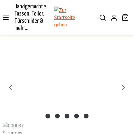
Handgemachte
alt springen
Tassen, Teller,
Wa
Türschilder &
mehr...
Bildergalerie überspringen