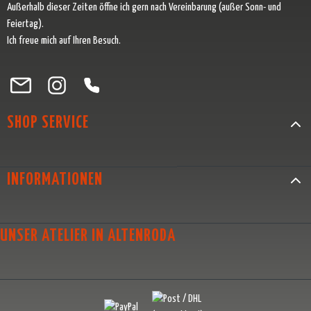
Außerhalb dieser Zeiten öffne ich gern nach Vereinbarung (außer Sonn- und
Feiertag).
Ich freue mich auf Ihren Besuch.
Besuche uns auf Facebook – öffnet in neuem Tab (externer Link)
Schau auf Instagram vorbei – öffnet in neuem Tab (externer Link)
Lass dich auf Pinterest inspirieren – öffnet in neuem Tab (exter
Folge uns auf X – öffnet in neuem Tab (externer Link)
SHOP SERVICE
INFORMATIONEN
UNSER ATELIER IN ALTENRODA