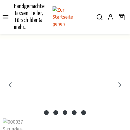
Handgemachte
alt springen
Tassen, Teller,
Wa
Türschilder &
mehr...
Bildergalerie überspringen