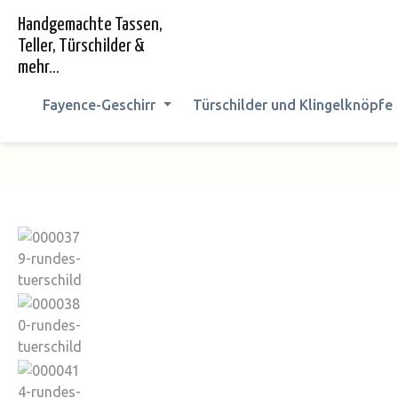
springen
Zur Hauptnavigation springen
Handgemachte Tassen,
Teller, Türschilder &
mehr...
Fayence-Geschirr
Türschilder und Klingelknöpfe
Bildergalerie überspringen