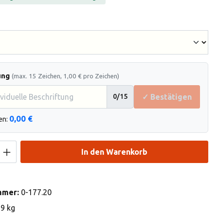
hlen
ung
(max. 15 Zeichen, 1,00 € pro Zeichen)
✓ Bestätigen
0
/15
0,00 €
en:
Anzahl: Gib den gewünschten Wert ein od
In den Warenkorb
mmer:
0-177.20
19 kg