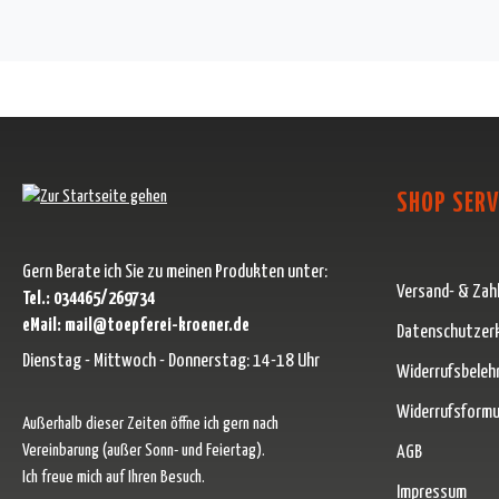
SHOP SERV
Gern Berate ich Sie zu meinen Produkten unter:
Versand- & Zah
Tel.: 034465/269734
eMail: mail@toepferei-kroener.de
Datenschutzer
Dienstag - Mittwoch - Donnerstag: 14-18 Uhr
Widerrufsbeleh
Widerrufsformu
Außerhalb dieser Zeiten öffne ich gern nach
Vereinbarung (außer Sonn- und Feiertag).
AGB
Ich freue mich auf Ihren Besuch.
Impressum