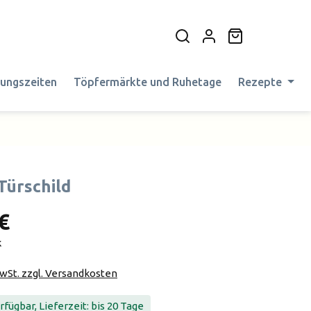
Warenkorb en
nungszeiten
Töpfermärkte und Ruhetage
Rezepte
Türschild
€
k
MwSt. zzgl. Versandkosten
fügbar, Lieferzeit: bis 20 Tage