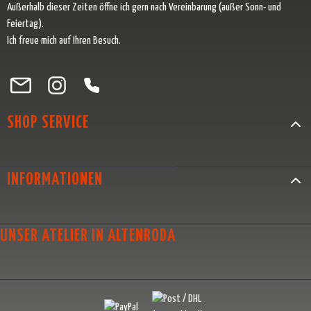
Außerhalb dieser Zeiten öffne ich gern nach Vereinbarung (außer Sonn- und
Feiertag).
Ich freue mich auf Ihren Besuch.
Besuche uns auf Facebook – öffnet in neuem Tab (externer Link)
Schau auf Instagram vorbei – öffnet in neuem Tab (externer Link)
Lass dich auf Pinterest inspirieren – öffnet in neuem Tab (exter
Folge uns auf X – öffnet in neuem Tab (externer Link)
SHOP SERVICE
INFORMATIONEN
UNSER ATELIER IN ALTENRODA