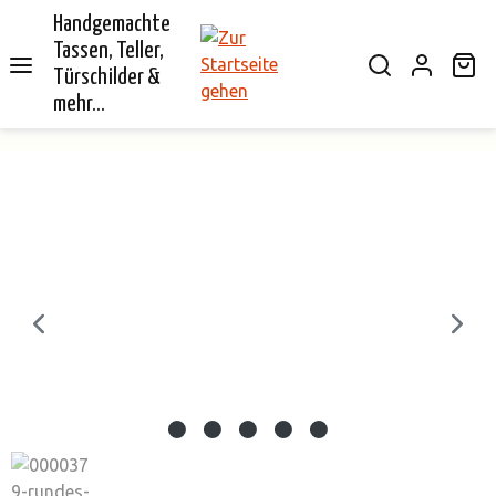
Handgemachte
alt springen
Tassen, Teller,
Wa
Türschilder &
mehr...
Bildergalerie überspringen