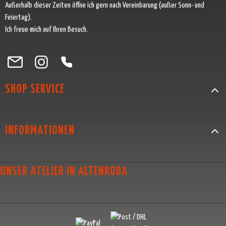
Außerhalb dieser Zeiten öffne ich gern nach Vereinbarung (außer Sonn- und
Feiertag).
Ich freue mich auf Ihren Besuch.
Besuche uns auf Facebook – öffnet in neuem Tab (externer Link)
Schau auf Instagram vorbei – öffnet in neuem Tab (externer Link)
Lass dich auf Pinterest inspirieren – öffnet in neuem Tab (exter
Folge uns auf X – öffnet in neuem Tab (externer Link)
SHOP SERVICE
INFORMATIONEN
UNSER ATELIER IN ALTENRODA