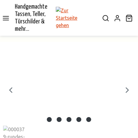
Handgemachte
alt springen
Tassen, Teller,
Wa
Türschilder &
mehr...
Bildergalerie überspringen