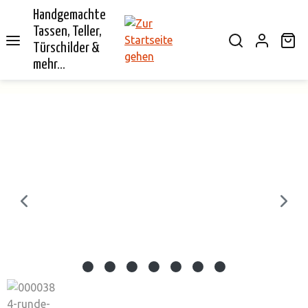
Handgemachte
alt springen
Tassen, Teller,
Wa
Türschilder &
mehr...
Bildergalerie überspringen