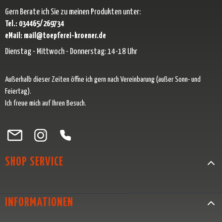
Gern Berate ich Sie zu meinen Produkten unter:
Tel.: 034465/269734
eMail: mail@toepferei-kroener.de
Dienstag - Mittwoch - Donnerstag: 14-18 Uhr
Außerhalb dieser Zeiten öffne ich gern nach Vereinbarung (außer Sonn- und
Feiertag).
Ich freue mich auf Ihren Besuch.
Besuche uns auf Facebook – öffnet in neuem Tab (externer Link)
Schau auf Instagram vorbei – öffnet in neuem Tab (externer Link)
Lass dich auf Pinterest inspirieren – öffnet in neuem Tab (exter
Folge uns auf X – öffnet in neuem Tab (externer Link)
SHOP SERVICE
INFORMATIONEN