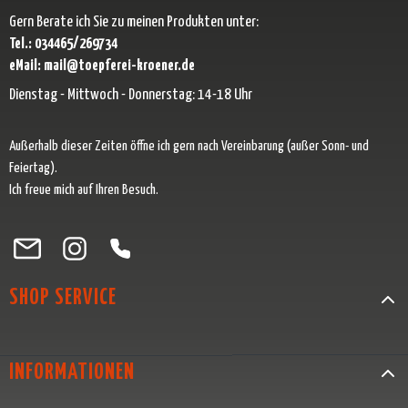
Gern Berate ich Sie zu meinen Produkten unter:
Tel.: 034465/269734
eMail: mail@toepferei-kroener.de
Dienstag - Mittwoch - Donnerstag: 14-18 Uhr
Außerhalb dieser Zeiten öffne ich gern nach Vereinbarung (außer Sonn- und
Feiertag).
Ich freue mich auf Ihren Besuch.
Besuche uns auf Facebook – öffnet in neuem Tab (externer Link)
Schau auf Instagram vorbei – öffnet in neuem Tab (externer Link)
Lass dich auf Pinterest inspirieren – öffnet in neuem Tab (exter
Folge uns auf X – öffnet in neuem Tab (externer Link)
SHOP SERVICE
INFORMATIONEN