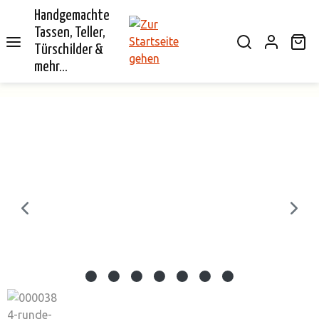
Handgemachte
alt springen
Tassen, Teller,
Wa
Türschilder &
mehr...
Bildergalerie überspringen