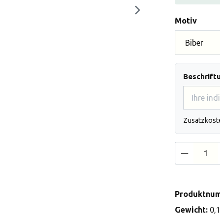
auswä
Motiv
Beschrift
Zusatzkost
Produkt 
Produktnu
Gewicht:
0,