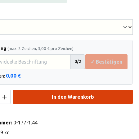
hlen
ung
(max. 2 Zeichen, 3,00 € pro Zeichen)
✓ Bestätigen
0
/2
0,00 €
en:
Anzahl: Gib den gewünschten Wert ein od
In den Warenkorb
mmer:
0-177-1.44
19 kg