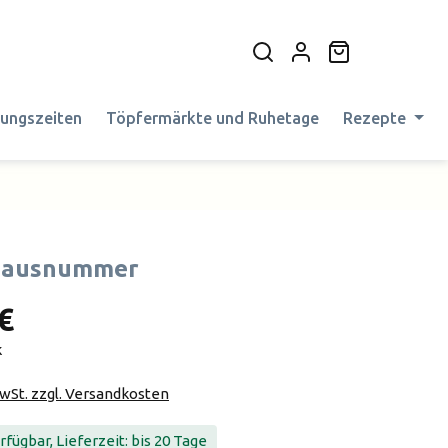
Warenkorb en
nungszeiten
Töpfermärkte und Ruhetage
Rezepte
Hausnummer
€
k
MwSt. zzgl. Versandkosten
fügbar, Lieferzeit: bis 20 Tage