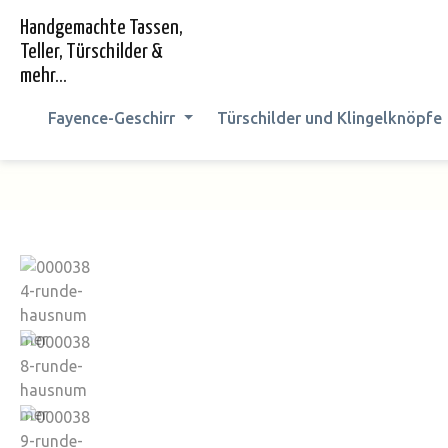
springen
Zur Hauptnavigation springen
Handgemachte Tassen,
Teller, Türschilder &
mehr...
Fayence-Geschirr
Türschilder und Klingelknöpfe
Bildergalerie überspringen