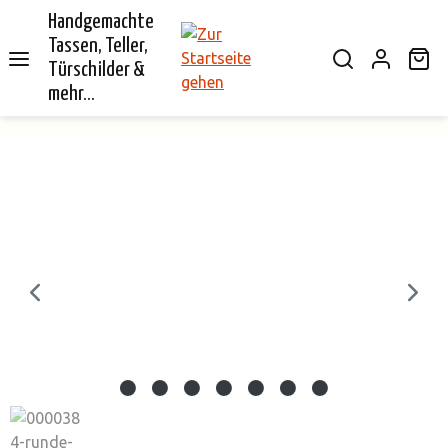
Handgemachte
alt springen
Tassen, Teller,
Wa
Türschilder &
mehr...
Bildergalerie überspringen