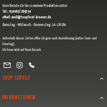
Gern Berate ich Sie zu meinen Produkten unter:
Tel.: 034465/269734
eMail: mail@toepferei-kroener.de
Dienstag - Mittwoch - Donnerstag: 14-18 Uhr
Außerhalb dieser Zeiten öffne ich gern nach Vereinbarung (außer Sonn- und
Feiertag).
Ich freue mich auf Ihren Besuch.
Besuche uns auf Facebook – öffnet in neuem Tab (externer Link)
Schau auf Instagram vorbei – öffnet in neuem Tab (externer Link)
Lass dich auf Pinterest inspirieren – öffnet in neuem Tab (exter
Folge uns auf X – öffnet in neuem Tab (externer Link)
SHOP SERVICE
INFORMATIONEN