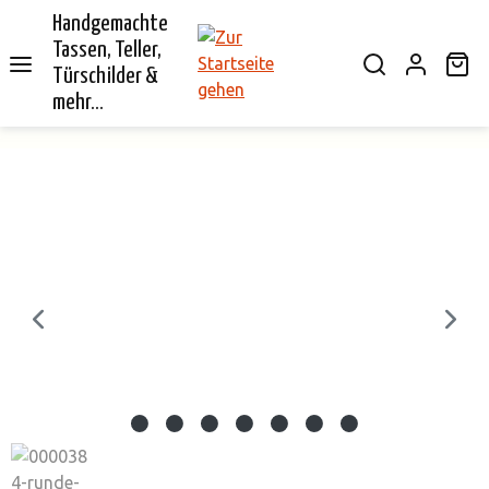
Handgemachte
alt springen
Tassen, Teller,
Wa
Türschilder &
mehr...
Bildergalerie überspringen