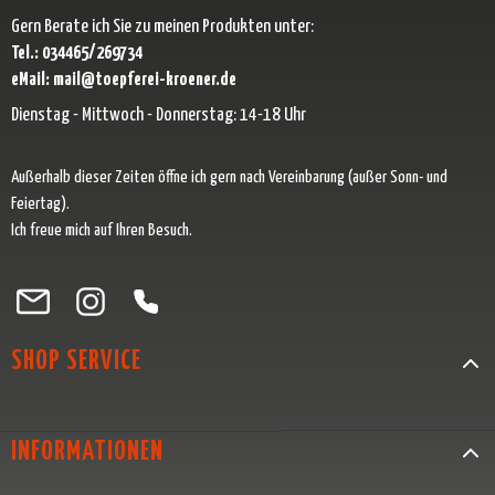
Gern Berate ich Sie zu meinen Produkten unter:
Tel.: 034465/269734
eMail: mail@toepferei-kroener.de
Dienstag - Mittwoch - Donnerstag: 14-18 Uhr
Außerhalb dieser Zeiten öffne ich gern nach Vereinbarung (außer Sonn- und
Feiertag).
Ich freue mich auf Ihren Besuch.
Besuche uns auf Facebook – öffnet in neuem Tab (externer Link)
Schau auf Instagram vorbei – öffnet in neuem Tab (externer Link)
Lass dich auf Pinterest inspirieren – öffnet in neuem Tab (exter
Folge uns auf X – öffnet in neuem Tab (externer Link)
SHOP SERVICE
INFORMATIONEN