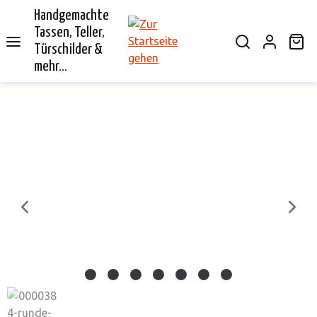
Handgemachte
alt springen
Tassen, Teller,
Wa
Türschilder &
mehr...
Bildergalerie überspringen