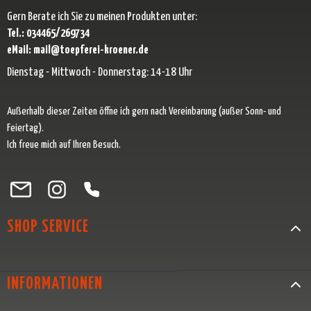
Gern Berate ich Sie zu meinen Produkten unter:
Tel.: 034465/269734
eMail: mail@toepferei-kroener.de
Dienstag - Mittwoch - Donnerstag: 14-18 Uhr
Außerhalb dieser Zeiten öffne ich gern nach Vereinbarung (außer Sonn- und
Feiertag).
Ich freue mich auf Ihren Besuch.
Besuche uns auf Facebook – öffnet in neuem Tab (externer Link)
Schau auf Instagram vorbei – öffnet in neuem Tab (externer Link)
Lass dich auf Pinterest inspirieren – öffnet in neuem Tab (exter
Folge uns auf X – öffnet in neuem Tab (externer Link)
SHOP SERVICE
INFORMATIONEN