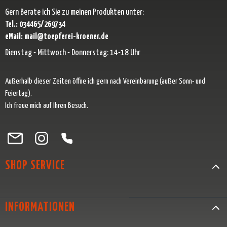
Gern Berate ich Sie zu meinen Produkten unter:
Tel.: 034465/269734
eMail: mail@toepferei-kroener.de
Dienstag - Mittwoch - Donnerstag: 14-18 Uhr
Außerhalb dieser Zeiten öffne ich gern nach Vereinbarung (außer Sonn- und
Feiertag).
Ich freue mich auf Ihren Besuch.
Besuche uns auf Facebook – öffnet in neuem Tab (externer Link)
Schau auf Instagram vorbei – öffnet in neuem Tab (externer Link)
Lass dich auf Pinterest inspirieren – öffnet in neuem Tab (exter
Folge uns auf X – öffnet in neuem Tab (externer Link)
SHOP SERVICE
INFORMATIONEN