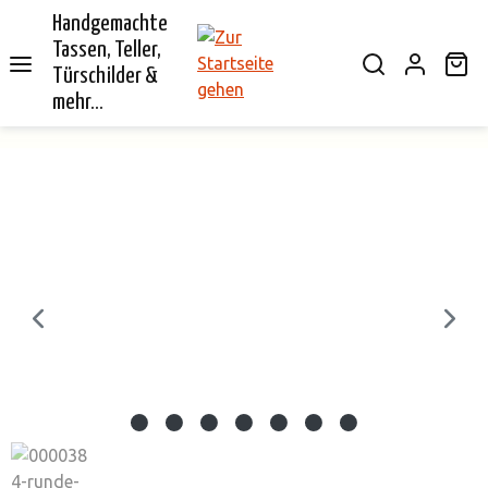
Handgemachte
alt springen
Tassen, Teller,
Wa
Türschilder &
mehr...
Bildergalerie überspringen