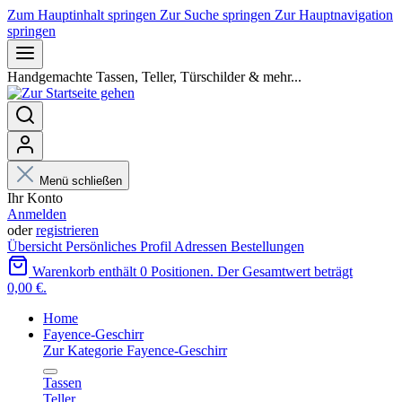
Zum Hauptinhalt springen
Zur Suche springen
Zur Hauptnavigation
springen
Handgemachte Tassen, Teller, Türschilder & mehr...
Menü schließen
Ihr Konto
Anmelden
oder
registrieren
Übersicht
Persönliches Profil
Adressen
Bestellungen
Warenkorb enthält 0 Positionen. Der Gesamtwert beträgt
0,00 €.
Home
Fayence-Geschirr
Zur Kategorie Fayence-Geschirr
Tassen
Teller