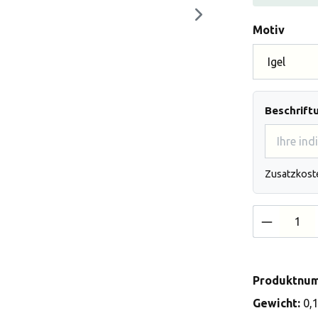
auswä
Motiv
Beschrift
Zusatzkost
Produkt 
Produktnu
Gewicht:
0,