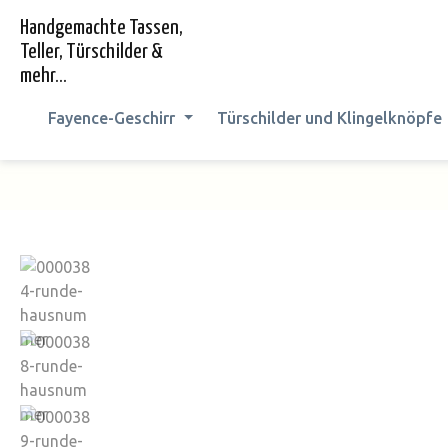
springen
Zur Hauptnavigation springen
Handgemachte Tassen,
Teller, Türschilder &
mehr...
Fayence-Geschirr
Türschilder und Klingelknöpfe
Bildergalerie überspringen