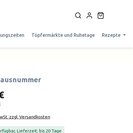
Warenkorb en
nungszeiten
Töpfermärkte und Ruhetage
Rezepte
Hausnummer
€
k
MwSt. zzgl. Versandkosten
fügbar, Lieferzeit: bis 20 Tage