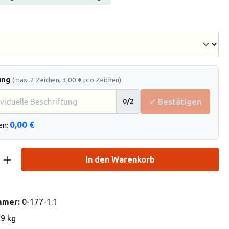
hlen
ung
(max. 2 Zeichen, 3,00 € pro Zeichen)
✓ Bestätigen
0
/2
0,00 €
en:
Anzahl: Gib den gewünschten Wert ein od
In den Warenkorb
mmer:
0-177-1.1
19 kg