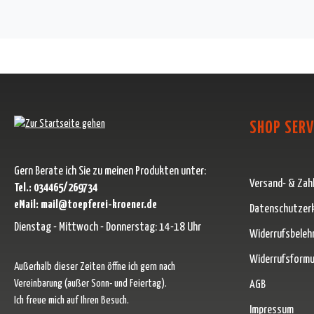
SHOP SERV
Gern Berate ich Sie zu meinen Produkten unter:
Versand- & Zah
Tel.: 034465/269734
eMail: mail@toepferei-kroener.de
Datenschutzer
Dienstag - Mittwoch - Donnerstag: 14-18 Uhr
Widerrufsbeleh
Widerrufsformu
Außerhalb dieser Zeiten öffne ich gern nach
Vereinbarung (außer Sonn- und Feiertag).
AGB
Ich freue mich auf Ihren Besuch.
Impressum