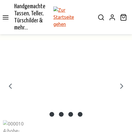
Handgemachte
alt springen
Tassen, Teller,
Wa
Türschilder &
mehr...
Bildergalerie überspringen