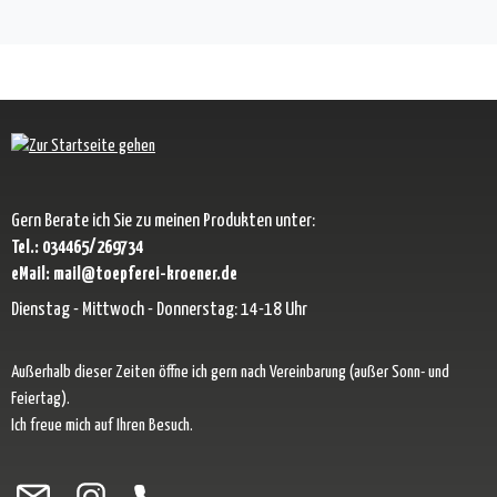
Gern Berate ich Sie zu meinen Produkten unter:
Tel.: 034465/269734
eMail: mail@toepferei-kroener.de
Dienstag - Mittwoch - Donnerstag: 14-18 Uhr
Außerhalb dieser Zeiten öffne ich gern nach Vereinbarung (außer Sonn- und
Feiertag).
Ich freue mich auf Ihren Besuch.
Besuche uns auf Facebook – öffnet in neuem Tab (externer Link)
Schau auf Instagram vorbei – öffnet in neuem Tab (externer Link)
Lass dich auf Pinterest inspirieren – öffnet in neuem Tab (exter
Folge uns auf X – öffnet in neuem Tab (externer Link)