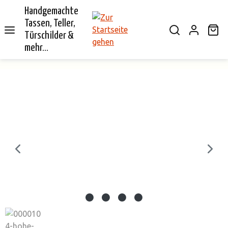
Handgemachte
alt springen
Tassen, Teller,
Wa
Türschilder &
mehr...
Bildergalerie überspringen