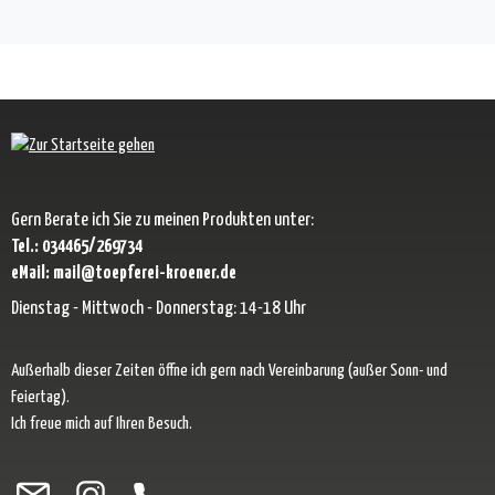
Gern Berate ich Sie zu meinen Produkten unter:
Tel.: 034465/269734
eMail: mail@toepferei-kroener.de
Dienstag - Mittwoch - Donnerstag: 14-18 Uhr
Außerhalb dieser Zeiten öffne ich gern nach Vereinbarung (außer Sonn- und
Feiertag).
Ich freue mich auf Ihren Besuch.
Besuche uns auf Facebook – öffnet in neuem Tab (externer Link)
Schau auf Instagram vorbei – öffnet in neuem Tab (externer Link)
Lass dich auf Pinterest inspirieren – öffnet in neuem Tab (exter
Folge uns auf X – öffnet in neuem Tab (externer Link)