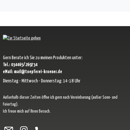
Gern Berate ich Sie zu meinen Produkten unter:
Tel.: 034465/269734
eMail: mail@toepferei-kroener.de
Dienstag - Mittwoch - Donnerstag: 14-18 Uhr
Außerhalb dieser Zeiten öffne ich gern nach Vereinbarung (außer Sonn- und
Feiertag).
Ich freue mich auf Ihren Besuch.
Besuche uns auf Facebook – öffnet in neuem Tab (externer Link)
Schau auf Instagram vorbei – öffnet in neuem Tab (externer Link)
Lass dich auf Pinterest inspirieren – öffnet in neuem Tab (exter
Folge uns auf X – öffnet in neuem Tab (externer Link)