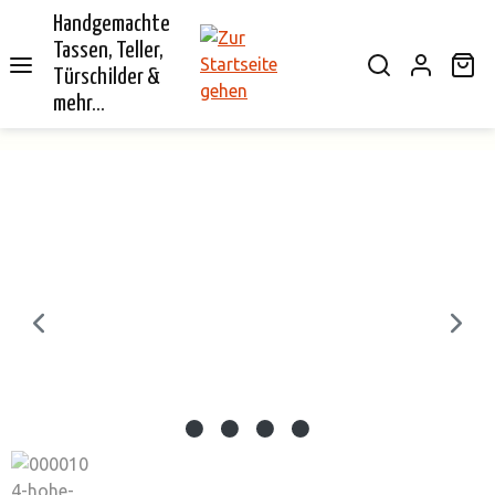
Handgemachte
alt springen
Tassen, Teller,
Wa
Türschilder &
mehr...
Bildergalerie überspringen