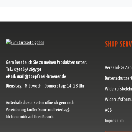
SHOP SERV
Gern Berate ich Sie zu meinen Produkten unter:
Versand- & Zah
Tel.: 034465/269734
eMail: mail@toepferei-kroener.de
Datenschutzer
Dienstag - Mittwoch - Donnerstag: 14-18 Uhr
Widerrufsbeleh
Widerrufsformu
Außerhalb dieser Zeiten öffne ich gern nach
Vereinbarung (außer Sonn- und Feiertag).
AGB
Ich freue mich auf Ihren Besuch.
Impressum