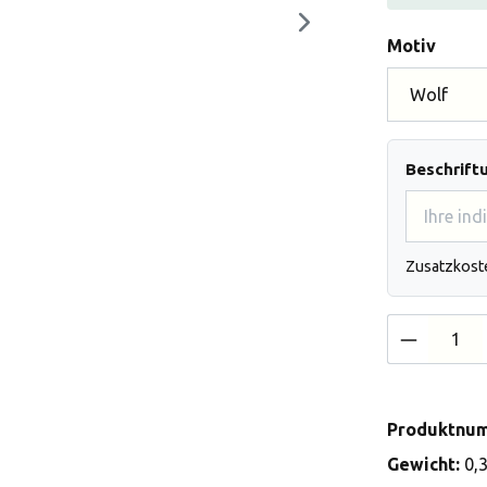
auswä
Motiv
Beschrift
Zusatzkost
Produkt 
Produktnu
Gewicht:
0,