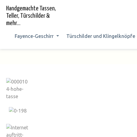
springen
Zur Hauptnavigation springen
Handgemachte Tassen,
Teller, Türschilder &
mehr...
Fayence-Geschirr
Türschilder und Klingelknöpfe
Bildergalerie überspringen