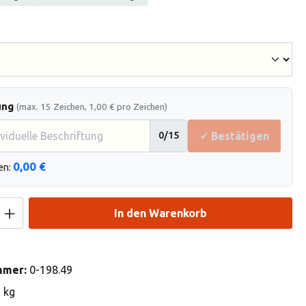
hlen
ung
(max. 15 Zeichen, 1,00 € pro Zeichen)
✓ Bestätigen
0
/15
0,00 €
en:
Anzahl: Gib den gewünschten Wert ein od
In den Warenkorb
mmer:
0-198.49
3 kg