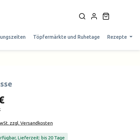
Warenkorb en
nungszeiten
Töpfermärkte und Ruhetage
Rezepte
sse
€
k
MwSt. zzgl. Versandkosten
fügbar, Lieferzeit: bis 20 Tage