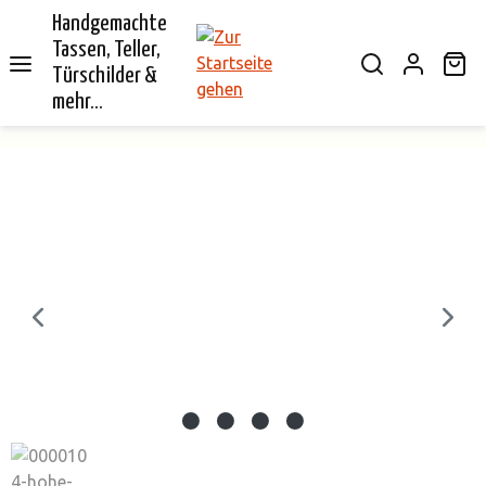
Handgemachte
alt springen
Tassen, Teller,
Wa
Türschilder &
mehr...
Bildergalerie überspringen