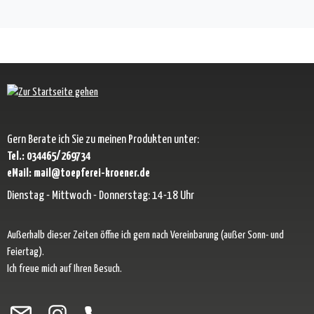
Gern Berate ich Sie zu meinen Produkten unter:
Tel.: 034465/269734
eMail: mail@toepferei-kroener.de
Dienstag - Mittwoch - Donnerstag: 14-18 Uhr
Außerhalb dieser Zeiten öffne ich gern nach Vereinbarung (außer Sonn- und
Feiertag).
Ich freue mich auf Ihren Besuch.
Besuche uns auf Facebook – öffnet in neuem Tab (externer Link)
Schau auf Instagram vorbei – öffnet in neuem Tab (externer Link)
Lass dich auf Pinterest inspirieren – öffnet in neuem Tab (exter
Folge uns auf X – öffnet in neuem Tab (externer Link)