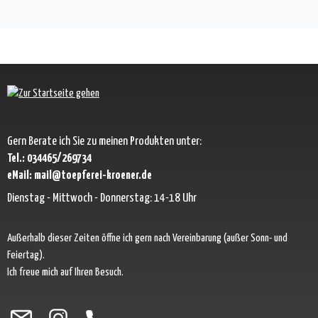
Gern Berate ich Sie zu meinen Produkten unter:
Tel.: 034465/269734
eMail: mail@toepferei-kroener.de
Dienstag - Mittwoch - Donnerstag: 14-18 Uhr
Außerhalb dieser Zeiten öffne ich gern nach Vereinbarung (außer Sonn- und
Feiertag).
Ich freue mich auf Ihren Besuch.
Besuche uns auf Facebook – öffnet in neuem Tab (externer Link)
Schau auf Instagram vorbei – öffnet in neuem Tab (externer Link)
Lass dich auf Pinterest inspirieren – öffnet in neuem Tab (exter
Folge uns auf X – öffnet in neuem Tab (externer Link)