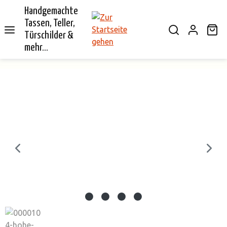
Handgemachte
alt springen
Tassen, Teller,
Wa
Türschilder &
mehr...
Bildergalerie überspringen