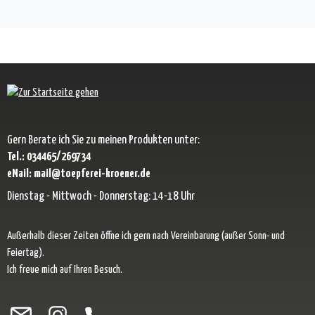
Gern Berate ich Sie zu meinen Produkten unter:
Tel.: 034465/269734
eMail: mail@toepferei-kroener.de
Dienstag - Mittwoch - Donnerstag: 14-18 Uhr
Außerhalb dieser Zeiten öffne ich gern nach Vereinbarung (außer Sonn- und
Feiertag).
Ich freue mich auf Ihren Besuch.
Besuche uns auf Facebook – öffnet in neuem Tab (externer Link)
Schau auf Instagram vorbei – öffnet in neuem Tab (externer Link)
Lass dich auf Pinterest inspirieren – öffnet in neuem Tab (exter
Folge uns auf X – öffnet in neuem Tab (externer Link)