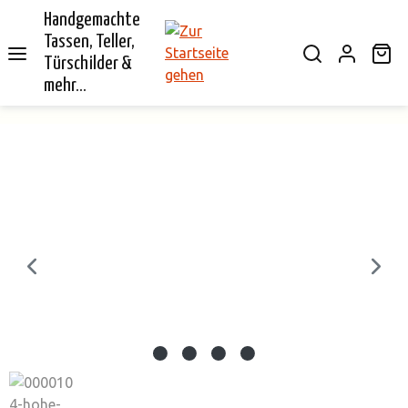
Handgemachte
alt springen
Tassen, Teller,
Wa
Türschilder &
mehr...
Bildergalerie überspringen