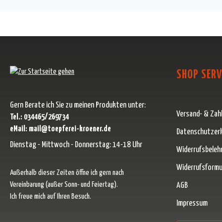
SHOP SERV
Gern Berate ich Sie zu meinen Produkten unter:
Versand- & Zah
Tel.: 034465/269734
eMail: mail@toepferei-kroener.de
Datenschutzer
Dienstag - Mittwoch - Donnerstag: 14-18 Uhr
Widerrufsbeleh
Widerrufsformu
Außerhalb dieser Zeiten öffne ich gern nach
Vereinbarung (außer Sonn- und Feiertag).
AGB
Ich freue mich auf Ihren Besuch.
Impressum