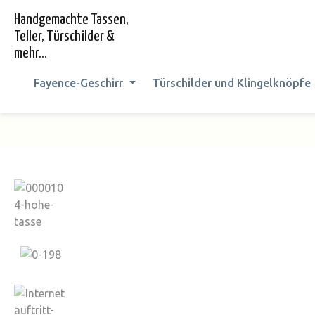
springen
Zur Hauptnavigation springen
Handgemachte Tassen,
Teller, Türschilder &
mehr...
Fayence-Geschirr
Türschilder und Klingelknöpfe
Bildergalerie überspringen