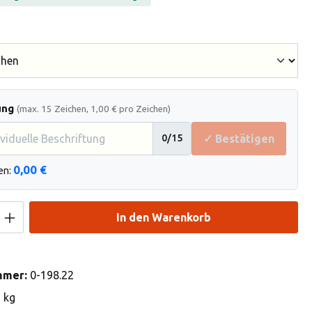
hlen
ung
(max. 15 Zeichen, 1,00 € pro Zeichen)
✓ Bestätigen
0
/15
0,00 €
en:
Anzahl: Gib den gewünschten Wert ein od
In den Warenkorb
mmer:
0-198.22
3 kg