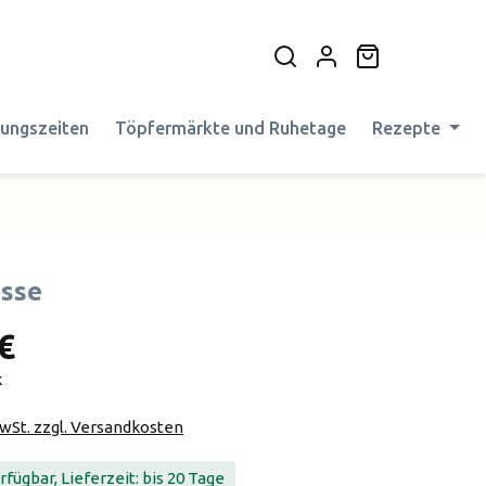
Warenkorb en
nungszeiten
Töpfermärkte und Ruhetage
Rezepte
sse
€
k
MwSt. zzgl. Versandkosten
fügbar, Lieferzeit: bis 20 Tage