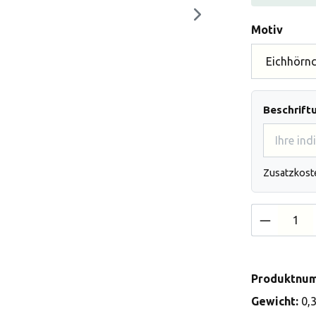
auswä
Motiv
Beschrift
Zusatzkost
Produkt 
Produktnu
Gewicht:
0,