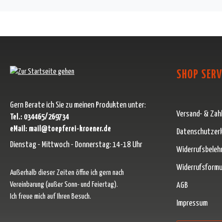
SHOP SERV
Gern Berate ich Sie zu meinen Produkten unter:
Versand- & Zah
Tel.: 034465/269734
eMail: mail@toepferei-kroener.de
Datenschutzer
Dienstag - Mittwoch - Donnerstag: 14-18 Uhr
Widerrufsbeleh
Widerrufsformu
Außerhalb dieser Zeiten öffne ich gern nach
Vereinbarung (außer Sonn- und Feiertag).
AGB
Ich freue mich auf Ihren Besuch.
Impressum