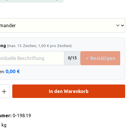
hlen
ung
(max. 15 Zeichen, 1,00 € pro Zeichen)
✓ Bestätigen
0
/15
0,00 €
en:
Anzahl: Gib den gewünschten Wert ein od
In den Warenkorb
mmer:
0-198.19
3 kg