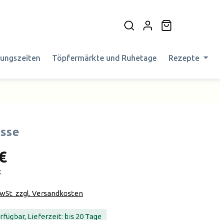
Warenkorb en
nungszeiten
Töpfermärkte und Ruhetage
Rezepte
sse
€
k
MwSt. zzgl. Versandkosten
fügbar, Lieferzeit: bis 20 Tage