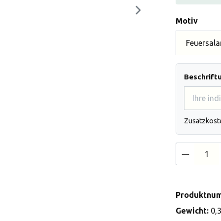
auswä
Motiv
Beschrift
Zusatzkost
Produkt 
Produktnu
Gewicht:
0,