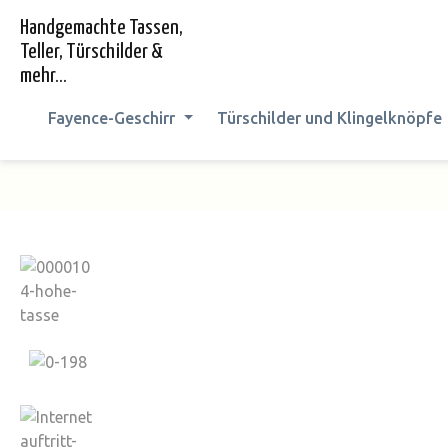
springen
Zur Hauptnavigation springen
Handgemachte Tassen,
Teller, Türschilder &
mehr...
Fayence-Geschirr
Türschilder und Klingelknöpfe
Bildergalerie überspringen