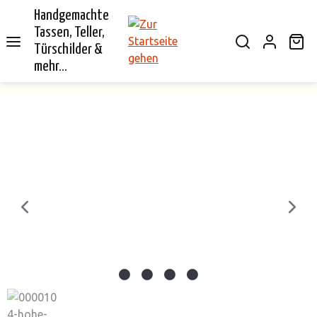
Handgemachte
alt springen
Tassen, Teller,
Wa
Türschilder &
mehr...
Bildergalerie überspringen