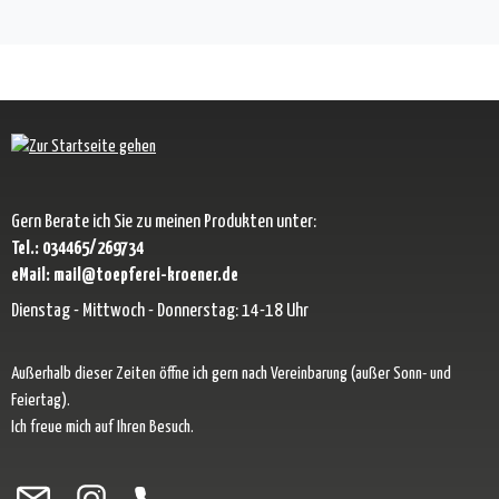
Gern Berate ich Sie zu meinen Produkten unter:
Tel.: 034465/269734
eMail: mail@toepferei-kroener.de
Dienstag - Mittwoch - Donnerstag: 14-18 Uhr
Außerhalb dieser Zeiten öffne ich gern nach Vereinbarung (außer Sonn- und
Feiertag).
Ich freue mich auf Ihren Besuch.
Besuche uns auf Facebook – öffnet in neuem Tab (externer Link)
Schau auf Instagram vorbei – öffnet in neuem Tab (externer Link)
Lass dich auf Pinterest inspirieren – öffnet in neuem Tab (exter
Folge uns auf X – öffnet in neuem Tab (externer Link)