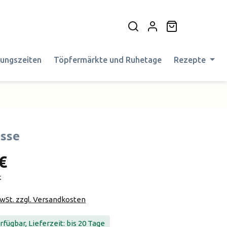
Warenkorb en
nungszeiten
Töpfermärkte und Ruhetage
Rezepte
sse
€
k
MwSt. zzgl. Versandkosten
fügbar, Lieferzeit: bis 20 Tage