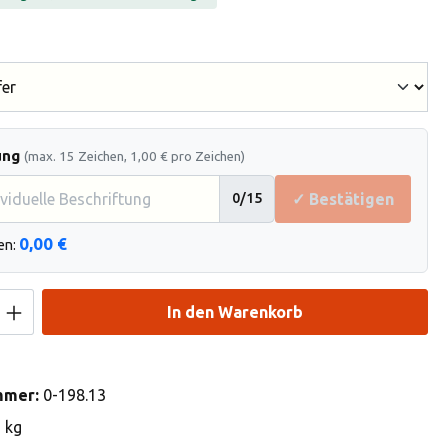
hlen
ung
(max. 15 Zeichen, 1,00 € pro Zeichen)
✓ Bestätigen
0
/15
0,00 €
en:
Anzahl: Gib den gewünschten Wert ein od
In den Warenkorb
mmer:
0-198.13
3 kg