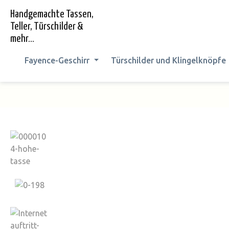
springen
Zur Hauptnavigation springen
Handgemachte Tassen,
Teller, Türschilder &
mehr...
Fayence-Geschirr
Türschilder und Klingelknöpfe
Bildergalerie überspringen