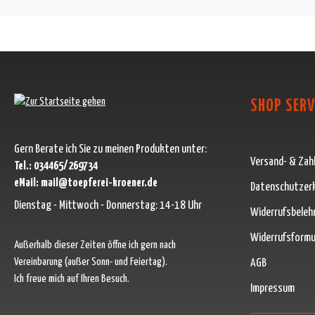
SHOP SERV
Gern Berate ich Sie zu meinen Produkten unter:
Versand- & Zah
Tel.: 034465/269734
eMail: mail@toepferei-kroener.de
Datenschutzer
Dienstag - Mittwoch - Donnerstag: 14-18 Uhr
Widerrufsbeleh
Widerrufsformu
Außerhalb dieser Zeiten öffne ich gern nach
Vereinbarung (außer Sonn- und Feiertag).
AGB
Ich freue mich auf Ihren Besuch.
Impressum