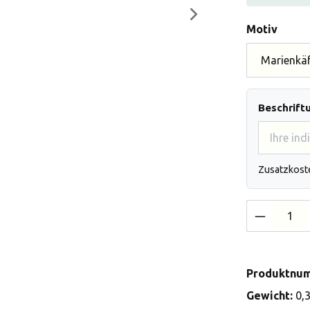
auswä
Motiv
Beschrift
Zusatzkost
Produkt 
Produktnu
Gewicht:
0,