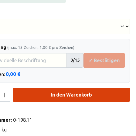
hlen
ung
(max. 15 Zeichen, 1,00 € pro Zeichen)
✓ Bestätigen
0
/15
0,00 €
en:
Anzahl: Gib den gewünschten Wert ein od
In den Warenkorb
mmer:
0-198.11
3 kg