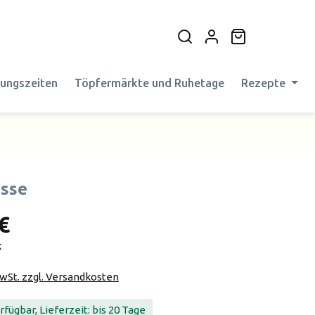
Warenkorb en
nungszeiten
Töpfermärkte und Ruhetage
Rezepte
sse
€
k
MwSt. zzgl. Versandkosten
fügbar, Lieferzeit: bis 20 Tage