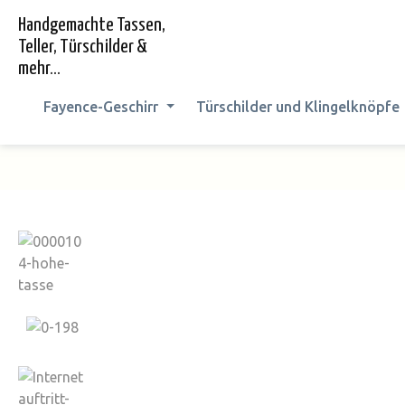
springen
Zur Hauptnavigation springen
Handgemachte Tassen,
Teller, Türschilder &
mehr...
Fayence-Geschirr
Türschilder und Klingelknöpfe
Bildergalerie überspringen