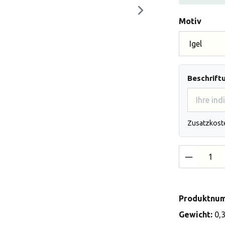
auswä
Motiv
Beschrift
Zusatzkost
Produkt 
Produktnu
Gewicht:
0,