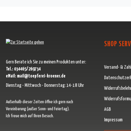
SHOP SERV
Gern Berate ich Sie zu meinen Produkten unter:
Versand- & Zah
Tel.: 034465/269734
eMail: mail@toepferei-kroener.de
Datenschutzer
Dienstag - Mittwoch - Donnerstag: 14-18 Uhr
Widerrufsbeleh
Widerrufsformu
Außerhalb dieser Zeiten öffne ich gern nach
Vereinbarung (außer Sonn- und Feiertag).
AGB
Ich freue mich auf Ihren Besuch.
Impressum