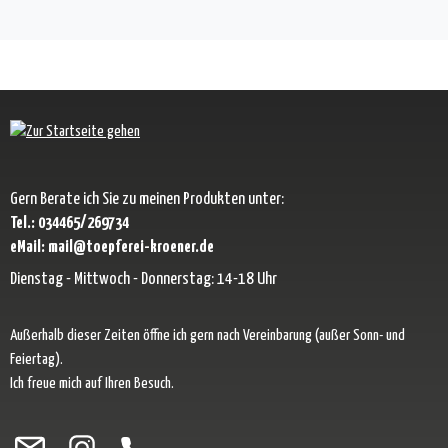
Gern Berate ich Sie zu meinen Produkten unter:
Tel.: 034465/269734
eMail: mail@toepferei-kroener.de
Dienstag - Mittwoch - Donnerstag: 14-18 Uhr
Außerhalb dieser Zeiten öffne ich gern nach Vereinbarung (außer Sonn- und
Feiertag).
Ich freue mich auf Ihren Besuch.
Besuche uns auf Facebook – öffnet in neuem Tab (externer Link)
Schau auf Instagram vorbei – öffnet in neuem Tab (externer Link)
Lass dich auf Pinterest inspirieren – öffnet in neuem Tab (exter
Folge uns auf X – öffnet in neuem Tab (externer Link)