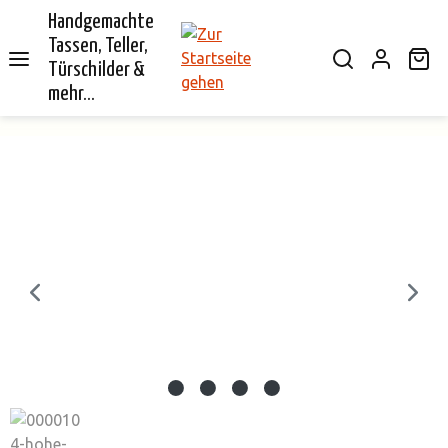
Handgemachte
alt springen
Tassen, Teller,
Wa
Türschilder &
mehr...
Bildergalerie überspringen