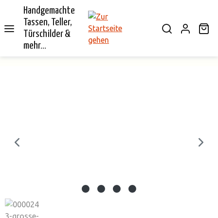
Handgemachte
alt springen
Tassen, Teller,
Wa
Türschilder &
mehr...
Bildergalerie überspringen