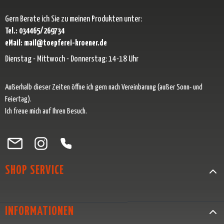
Gern Berate ich Sie zu meinen Produkten unter:
Tel.: 034465/269734
eMail: mail@toepferei-kroener.de
Dienstag - Mittwoch - Donnerstag: 14-18 Uhr
Außerhalb dieser Zeiten öffne ich gern nach Vereinbarung (außer Sonn- und
Feiertag).
Ich freue mich auf Ihren Besuch.
Besuche uns auf Facebook – öffnet in neuem Tab (externer Link)
Schau auf Instagram vorbei – öffnet in neuem Tab (externer Link)
Lass dich auf Pinterest inspirieren – öffnet in neuem Tab (exter
Folge uns auf X – öffnet in neuem Tab (externer Link)
SHOP SERVICE
INFORMATIONEN