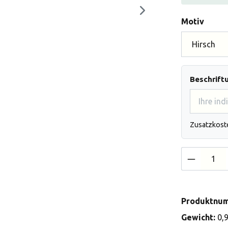
auswä
Motiv
Beschrift
Zusatzkost
Produkt 
Produktnu
Gewicht:
0,