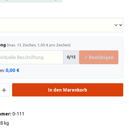
hlen
ung
(max. 15 Zeichen, 1,00 € pro Zeichen)
✓ Bestätigen
0
/15
0,00 €
en:
Anzahl: Gib den gewünschten Wert ein od
In den Warenkorb
mmer:
0-111
98 kg