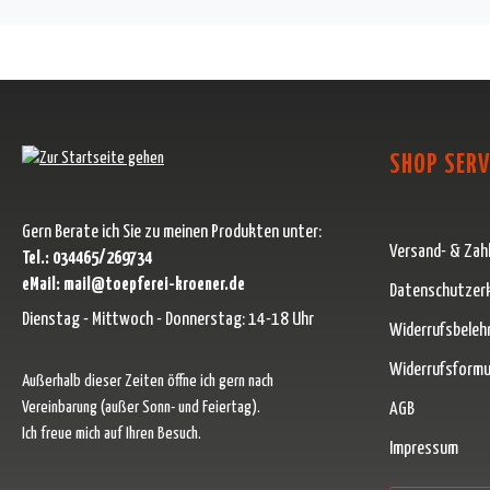
SHOP SERV
Gern Berate ich Sie zu meinen Produkten unter:
Versand- & Zah
Tel.: 034465/269734
eMail: mail@toepferei-kroener.de
Datenschutzer
Dienstag - Mittwoch - Donnerstag: 14-18 Uhr
Widerrufsbeleh
Widerrufsformu
Außerhalb dieser Zeiten öffne ich gern nach
Vereinbarung (außer Sonn- und Feiertag).
AGB
Ich freue mich auf Ihren Besuch.
Impressum