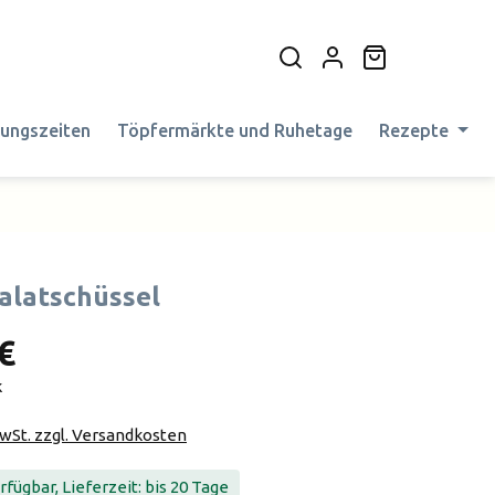
Warenkorb en
nungszeiten
Töpfermärkte und Ruhetage
Rezepte
alatschüssel
€
k
MwSt. zzgl. Versandkosten
fügbar, Lieferzeit: bis 20 Tage