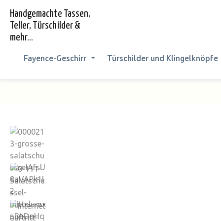
springen
Zur Hauptnavigation springen
Handgemachte Tassen,
Teller, Türschilder &
mehr...
Fayence-Geschirr
Türschilder und Klingelknöpfe
Bildergalerie überspringen