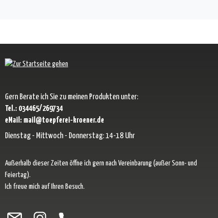
Gern Berate ich Sie zu meinen Produkten unter:
Tel.: 034465/269734
eMail: mail@toepferei-kroener.de
Dienstag - Mittwoch - Donnerstag: 14-18 Uhr
Außerhalb dieser Zeiten öffne ich gern nach Vereinbarung (außer Sonn- und
Feiertag).
Ich freue mich auf Ihren Besuch.
Besuche uns auf Facebook – öffnet in neuem Tab (externer Link)
Schau auf Instagram vorbei – öffnet in neuem Tab (externer Link)
Lass dich auf Pinterest inspirieren – öffnet in neuem Tab (exter
Folge uns auf X – öffnet in neuem Tab (externer Link)