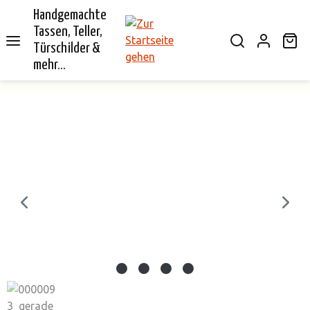
Handgemachte
alt springen
Tassen, Teller,
Wa
Türschilder &
mehr...
Bildergalerie überspringen