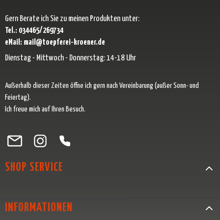
Gern Berate ich Sie zu meinen Produkten unter:
Tel.: 034465/269734
eMail: mail@toepferei-kroener.de
Dienstag - Mittwoch - Donnerstag: 14-18 Uhr
Außerhalb dieser Zeiten öffne ich gern nach Vereinbarung (außer Sonn- und
Feiertag).
Ich freue mich auf Ihren Besuch.
Besuche uns auf Facebook – öffnet in neuem Tab (externer Link)
Schau auf Instagram vorbei – öffnet in neuem Tab (externer Link)
Lass dich auf Pinterest inspirieren – öffnet in neuem Tab (exter
Folge uns auf X – öffnet in neuem Tab (externer Link)
SHOP SERVICE
INFORMATIONEN