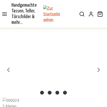
Handgemachte
alt springen
Tassen, Teller,
Wa
Türschilder &
mehr...
Bildergalerie überspringen