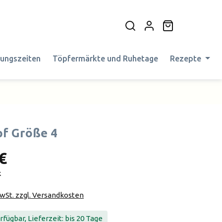
Warenkorb en
nungszeiten
Töpfermärkte und Ruhetage
Rezepte
f Größe 4
€
k
MwSt. zzgl. Versandkosten
fügbar, Lieferzeit: bis 20 Tage