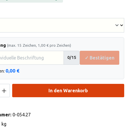
hlen
ung
(max. 15 Zeichen, 1,00 € pro Zeichen)
✓ Bestätigen
0
/15
0,00 €
en:
Anzahl: Gib den gewünschten Wert ein od
In den Warenkorb
mmer:
0-054.27
6 kg