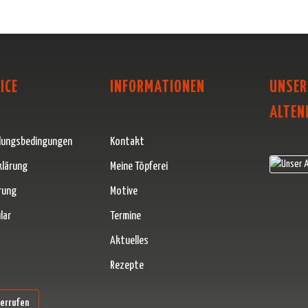
ICE
INFORMATIONEN
UNSER
ALTEN
lungsbedingungen
Kontakt
klärung
Meine Töpferei
rung
Motive
lar
Termine
Aktuelles
Rezepte
erner Link)
derrufen