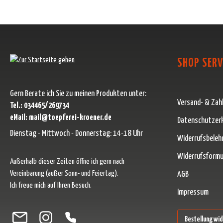
SHOP SERV
Gern Berate ich Sie zu meinen Produkten unter:
Versand- & Zah
Tel.: 034465/269734
eMail: mail@toepferei-kroener.de
Datenschutzer
Dienstag - Mittwoch - Donnerstag: 14-18 Uhr
Widerrufsbeleh
Widerrufsformu
Außerhalb dieser Zeiten öffne ich gern nach
Vereinbarung (außer Sonn- und Feiertag).
AGB
Ich freue mich auf Ihren Besuch.
Impressum
Besuche uns auf Facebook – öffnet in neuem Tab (externer Link)
Schau auf Instagram vorbei – öffnet in neuem Tab (externer Link)
Lass dich auf Pinterest inspirieren – öffnet in neuem Tab (ext
Folge uns auf X – öffnet in neuem Tab (externer Link)
Bestellung wi