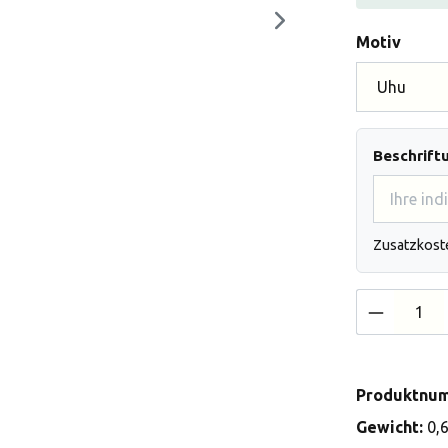
auswä
Motiv
Beschrift
Zusatzkost
Produkt 
Produktnu
Gewicht:
0,