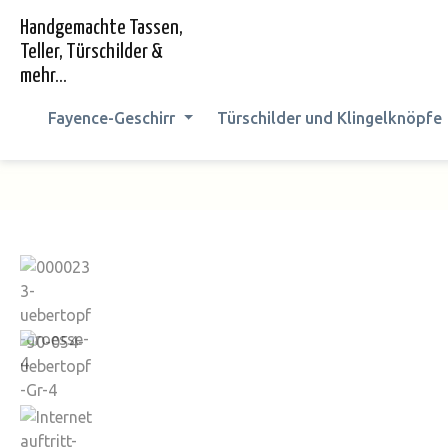
springen
Zur Hauptnavigation springen
Handgemachte Tassen,
Teller, Türschilder &
mehr...
Fayence-Geschirr
Türschilder und Klingelknöpfe
Bildergalerie überspringen