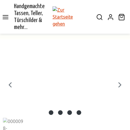
Handgemachte
alt springen
Tassen, Teller,
Wa
Türschilder &
mehr...
Bildergalerie überspringen