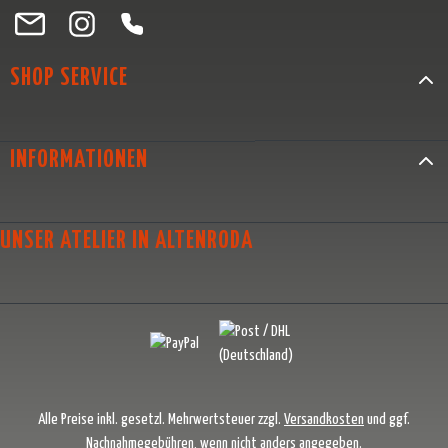
Besuche uns auf Facebook – öffnet in neuem Tab (externer Link)
Schau auf Instagram vorbei – öffnet in neuem Tab (externer Link)
Lass dich auf Pinterest inspirieren – öffnet in neuem Tab (exter
Folge uns auf X – öffnet in neuem Tab (externer Link)
SHOP SERVICE
INFORMATIONEN
UNSER ATELIER IN ALTENRODA
Alle Preise inkl. gesetzl. Mehrwertsteuer zzgl.
Versandkosten
und ggf.
Nachnahmegebühren, wenn nicht anders angegeben.